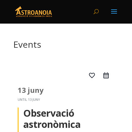
Events
favorite_border
13 juny
UNTIL
13 JUNY
Observació
astronòmica