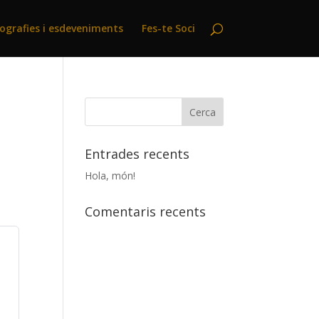
ografies i esdeveniments
Fes-te Soci
Entrades recents
Hola, món!
Comentaris recents