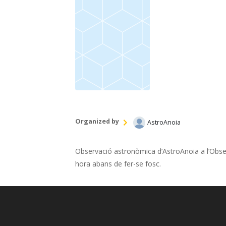
Organized by
AstroAnoia
Observació astronòmica d’AstroAnoia a l’Observ
hora abans de fer-se fosc.