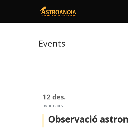
Events
12 des.
UNTIL
12 DES.
Observació astro