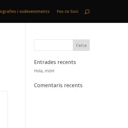
ografies i esdeveniments
Fes-te Soci
Entrades recents
Hola, món!
Comentaris recents