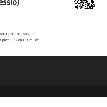
essió)
partit per AstroAnoia al
ó previa al Centre Cívic de